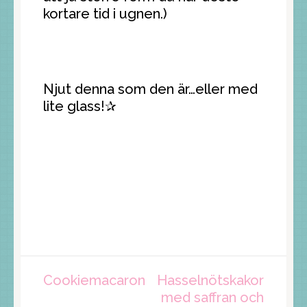
kortare tid i ugnen.)
Njut denna som den är…eller med
lite glass!✰
Inläggsnavigering
Cookiemacaron
Hasselnötskakor
med saffran och