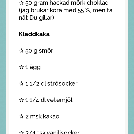
✰ 50 gram hackad mörk choklad
(jag brukar köra med 55 %, men ta
nåt Du gillar)
Kladdkaka
✰ 50 g smör
✰ 1 ägg
✰ 1 1/2 dl strösocker
✰ 1 1/4 dl vetemjöl
✰ 2 msk kakao
✰ 3/4 tsk vaniljsocker