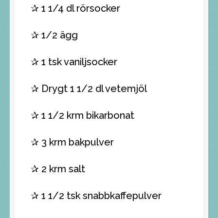
✰ 1 1/4 dl rörsocker
✰ 1/2 ägg
✰ 1 tsk vaniljsocker
✰ Drygt 1 1/2 dl vetemjöl
✰ 1 1/2 krm bikarbonat
✰ 3 krm bakpulver
✰ 2 krm salt
✰ 1 1/2 tsk snabbkaffepulver