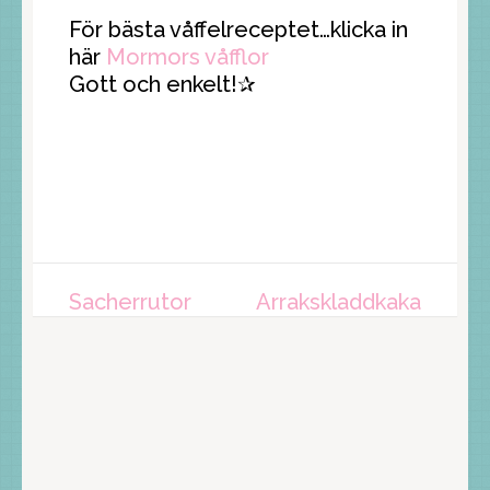
För bästa våffelreceptet…klicka in
här
Mormors våfflor
Gott och enkelt!✰
Inläggsnavigering
Sacherrutor
Arrakskladdkaka