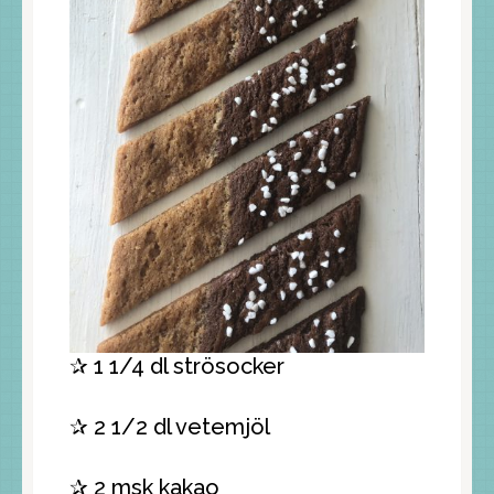
✰ 1 1/4 dl strösocker
✰ 2 1/2 dl vetemjöl
✰ 2 msk kakao