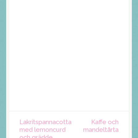
Inläggsnavigering
Lakritspannacotta
Kaffe och
med lemoncurd
mandeltårta
och grädde