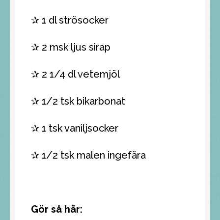
✰ 1 dl strösocker
✰ 2 msk ljus sirap
✰ 2 1/4 dl vetemjöl
✰ 1/2 tsk bikarbonat
✰ 1 tsk vaniljsocker
✰ 1/2 tsk malen ingefära
Gör så här: